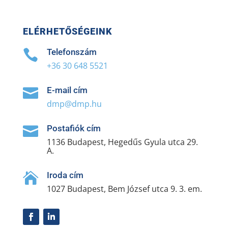
ELÉRHETŐSÉGEINK
Telefonszám

+36 30 648 5521
E-mail cím

dmp@dmp.hu
Postafiók cím

1136 Budapest, Hegedűs Gyula utca 29.
A.
Iroda cím

1027 Budapest, Bem József utca 9. 3. em.