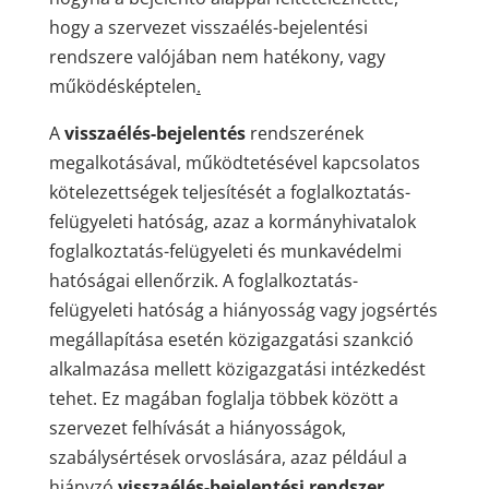
hogy a szervezet visszaélés-bejelentési
rendszere valójában nem hatékony, vagy
működésképtelen
.
A
visszaélés-bejelentés
rendszerének
megalkotásával, működtetésével kapcsolatos
kötelezettségek teljesítését a foglalkoztatás-
felügyeleti hatóság, azaz a kormányhivatalok
foglalkoztatás-felügyeleti és munkavédelmi
hatóságai ellenőrzik. A foglalkoztatás-
felügyeleti hatóság a hiányosság vagy jogsértés
megállapítása esetén közigazgatási szankció
alkalmazása mellett közigazgatási intézkedést
tehet. Ez magában foglalja többek között a
szervezet felhívását a hiányosságok,
szabálysértések orvoslására, azaz például a
hiányzó
visszaélés-bejelentési rendszer