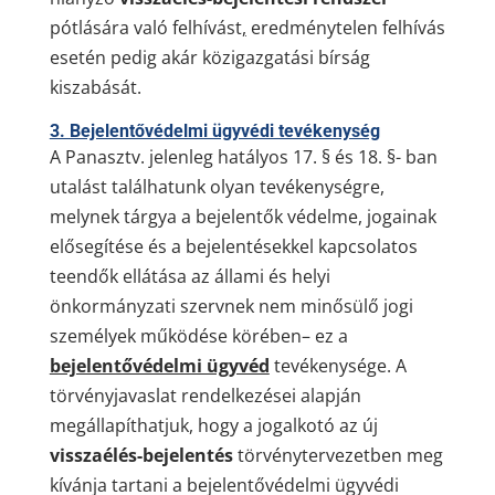
pótlására való felhívást
,
eredménytelen felhívás
esetén pedig akár közigazgatási bírság
kiszabását.
3. Bejelentővédelmi ügyvédi tevékenység
A Panasztv. jelenleg hatályos 17. § és 18. §- ban
utalást találhatunk olyan tevékenységre,
melynek tárgya a bejelentők védelme, jogainak
elősegítése és a bejelentésekkel kapcsolatos
teendők ellátása az állami és helyi
önkormányzati szervnek nem minősülő jogi
személyek működése körében– ez a
bejelentővédelmi ügyvéd
tevékenysége. A
törvényjavaslat rendelkezései alapján
megállapíthatjuk, hogy a jogalkotó az új
visszaélés-bejelentés
törvénytervezetben meg
kívánja tartani a bejelentővédelmi ügyvédi