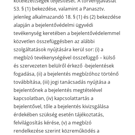
kötelezettségek teljesítését. A törvényjavaslat
53. § (1) bekezdése, valamint a Panasztv.
jelenleg alkalmazandó 18. § (1) és (2) bekezdése
alapján a bejelentővédelmi ügyvédi
tevékenység keretében a bejelentővédelemmel
közvetlen összefüggésben az alábbi
szolgáltatások nyújtására kerül sor: (i) a
megbízó tevékenységével összefüggő – külső
és szervezeten belülről érkező -bejelentések
fogadása, (ii) a bejelentés megbízóhoz történő
továbbítása, (iii) jogi tanácsadás nyújtása a
bejelentőnek a bejelentés megtételével
kapcsolatban, (iv) kapcsolattartás a
bejelentővel, tőle a bejelentés kivizsgálása
érdekében szükség esetén tájékoztatás,
felvilágosítás kérése, (v) a megbízó
rendelkezése szerint közreműködés a