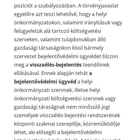
pozíciót a szabályozásban. A törvényjavaslat
egyelőre azt teszi lehetővé, hogy a helyi
önkormányzatokon, valamint irányításuk vagy
felügyeletük alá tartozó költségvetési
szerveken, valamint tulajdonukban álló
gazdasági társaságokon kívül bármely
szervezet bejelentővédelmi ügyvédet bízzon
meg a
visszaélés-bejelentés
teendőinek
ellátásával. Ennek alapján tehát
a
bejelentővédelmi ügyvéd
a helyi
önkormányzati szervnek, illetve helyi
önkormányzati költségvetési szervnek vagy
gazdasági táraságnak nem minősülő jogi
személyek visszaélés-bejentési rendszerének
központi szakmai szereplője, közreműködője
lehet, aki elősegíti a bejelentővédelmi