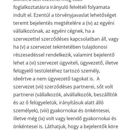
foglalkoztatásra irányuló felvételi folyamata
indult el. Ezentúl a törvényjavaslat lehetőséget
teremt bejelentés megtételére a (iv) az egyéni
vállalkozónak, az egyéni cégnek, ha a
szervezettel szerződéses kapcsolatban áll, vagy
ha (v) a szervezet tekintetében tulajdonosi
részesedéssel rendelkezik, valamint bejelentő
lehet a (vi) szervezet ügyviteli, ügyvezető, illetve
felügyelő testületéhez tartozó személy,
ideértve a nem ügyvezető tagokat is. A
szervezet (vii) szerződéses partnerei, sőt volt
partnerei (vállalkozók, alvállalkozók, beszállítók
és az ő felügyeletük, irányításuk alatt álló
személyek), (viii) gyakornokai és önkéntesei,
illetve még (ix) volt vagy leendő gyakornokai és
önkéntesei is. Láthatjuk, hogy a bejelentők köre