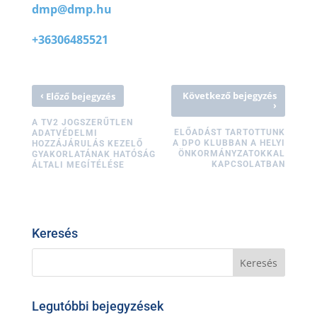
dmp@dmp.hu
+36306485521
‹
Következő bejegyzés
Előző bejegyzés
›
A TV2 JOGSZERŰTLEN
ELŐADÁST TARTOTTUNK
ADATVÉDELMI
A DPO KLUBBAN A HELYI
HOZZÁJÁRULÁS KEZELŐ
ÖNKORMÁNYZATOKKAL
GYAKORLATÁNAK HATÓSÁG
KAPCSOLATBAN
ÁLTALI MEGÍTÉLÉSE
Keresés
Legutóbbi bejegyzések