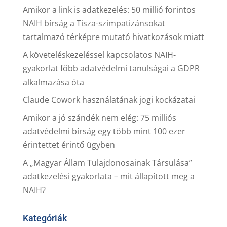
Amikor a link is adatkezelés: 50 millió forintos
NAIH bírság a Tisza-szimpatizánsokat
tartalmazó térképre mutató hivatkozások miatt
A követeléskezeléssel kapcsolatos NAIH-
gyakorlat főbb adatvédelmi tanulságai a GDPR
alkalmazása óta
Claude Cowork használatának jogi kockázatai
Amikor a jó szándék nem elég: 75 milliós
adatvédelmi bírság egy több mint 100 ezer
érintettet érintő ügyben
A „Magyar Állam Tulajdonosainak Társulása”
adatkezelési gyakorlata – mit állapított meg a
NAIH?
Kategóriák