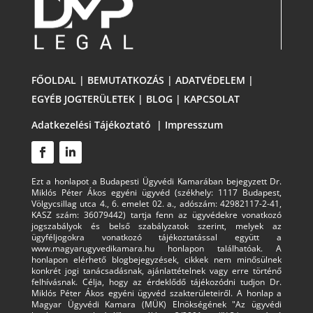
FŐOLDAL
|
BEMUTATKOZÁS
|
ADATVÉDELEM
|
EGYÉB JOGTERÜLETEK
|
BLOG
|
KAPCSOLAT
Adatkezelési Tájékoztató
|
Impresszum
Ezt a honlapot a Budapesti Ügyvédi Kamarában bejegyzett Dr.
Miklós Péter Ákos egyéni ügyvéd (székhely: 1117 Budapest,
Völgycsillag utca 4., 6. emelet 02. a., adószám: 42982117-2-41,
KASZ szám: 36079442) tartja fenn az ügyvédekre vonatkozó
jogszabályok és belső szabályzatok szerint, melyek az
ügyféljogokra vonatkozó tájékoztatással együtt a
www.magyarugyvedikamara.hu honlapon találhatóak. A
honlapon elérhető blogbejegyzések, cikkek nem minősülnek
konkrét jogi tanácsadásnak, ajánlattételnek vagy erre történő
felhívásnak. Célja, hogy az érdeklődő tájékozódni tudjon Dr.
Miklós Péter Ákos egyéni ügyvéd szakterületeiről. A honlap a
Magyar Ügyvédi Kamara (MÜK) Elnökségének "Az ügyvédi