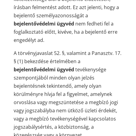
írásban felmentést adott. Ez azt jelenti, hogy a
bejelentő személyazonosságát a
bejelentővédelmi ügyvéd
nem fedheti fel a
foglalkoztató előtt, kivéve, ha a bejelentő erre
engedélyt ad.
A törvényjavaslat 52. §, valamint a Panasztv. 17.
§ (1) bekezdése értelmében a
bejelentővédelmi ügyvéd
tevékenysége
szempontjából minden olyan jelzés
bejelentésnek tekintendő, amely olyan
körülményre hívja fel a figyelmet, amelynek
orvoslása vagy megszüntetése a megbízó jogi
vagy jogszabályba nem ütköző üzleti érdekét,
vagy a megbízó tevékenységével kapcsolatos
jogszabálysértés, a közbiztonság, a
közegészség vagy a környezet