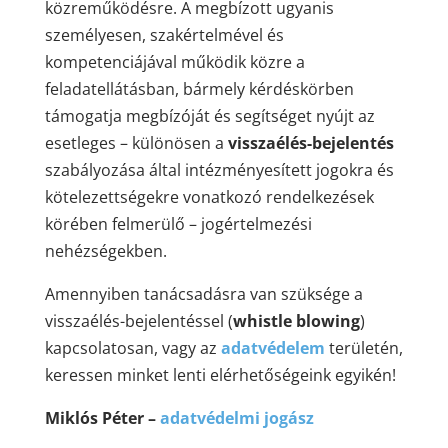
közreműködésre. A megbízott ugyanis
személyesen, szakértelmével és
kompetenciájával működik közre a
feladatellátásban, bármely kérdéskörben
támogatja megbízóját és segítséget nyújt az
esetleges – különösen a
visszaélés-bejelentés
szabályozása által intézményesített jogokra és
kötelezettségekre vonatkozó rendelkezések
körében felmerülő – jogértelmezési
nehézségekben.
Amennyiben tanácsadásra van szüksége a
visszaélés-bejelentéssel (
whistle blowing
)
kapcsolatosan, vagy az
adatvédelem
területén,
keressen minket lenti elérhetőségeink egyikén!
Miklós Péter –
adatvédelmi jogász