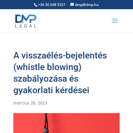
+36 30 648 5521
dmp@dmp.hu
A visszaélés-bejelentés
(whistle blowing)
szabályozása és
gyakorlati kérdései
március 28, 2023