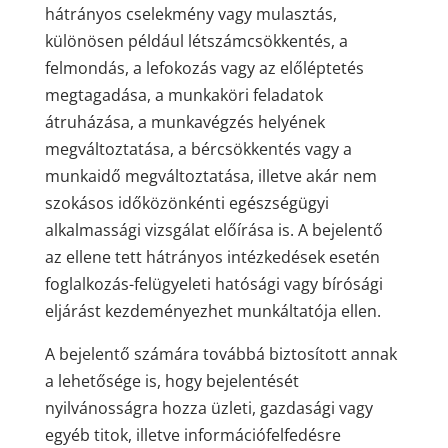
hátrányos cselekmény vagy mulasztás,
különösen például létszámcsökkentés, a
felmondás, a lefokozás vagy az előléptetés
megtagadása, a munkaköri feladatok
átruházása, a munkavégzés helyének
megváltoztatása, a bércsökkentés vagy a
munkaidő megváltoztatása, illetve akár nem
szokásos időközönkénti egészségügyi
alkalmassági vizsgálat előírása is. A bejelentő
az ellene tett hátrányos intézkedések esetén
foglalkozás-felügyeleti hatósági vagy bírósági
eljárást kezdeményezhet munkáltatója ellen.
A bejelentő számára továbbá biztosított annak
a lehetősége is, hogy bejelentését
nyilvánosságra hozza üzleti, gazdasági vagy
egyéb titok, illetve információfelfedésre