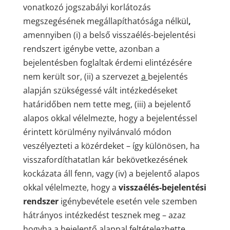
vonatkozó jogszabályi korlátozás
megszegésének megállapíthatósága nélkül
,
amennyiben (i) a belső visszaélés-bejelentési
rendszert igénybe vette, azonban a
bejelentésben foglaltak érdemi elintézésére
nem került sor, (ii) a szervezet
a
bejelentés
alapján szükségessé vált intézkedéseket
határidőben nem tette meg, (iii) a bejelentő
alapos okkal vélelmezte, hogy a bejelentéssel
érintett körülmény nyilvánvaló módon
veszélyezteti a közérdeket – így különösen, ha
visszafordíthatatlan kár bekövetkezésének
kockázata áll fenn, vagy (iv) a bejelentő alapos
okkal vélelmezte, hogy a
visszaélés-bejelentési
rendszer
igénybevétele esetén vele szemben
hátrányos intézkedést tesznek meg – azaz
hogyha a bejelentő alappal feltételezhette,