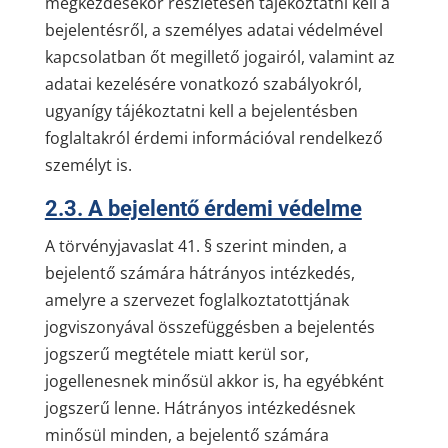
megkezdésekor részletesen tájékoztatni kell a
bejelentésről, a személyes adatai védelmével
kapcsolatban őt megillető jogairól, valamint az
adatai kezelésére vonatkozó szabályokról,
ugyanígy tájékoztatni kell a bejelentésben
foglaltakról érdemi információval rendelkező
személyt is.
2.3. A bejelentő érdemi védelme
A törvényjavaslat 41. § szerint minden, a
bejelentő számára hátrányos intézkedés,
amelyre a szervezet foglalkoztatottjának
jogviszonyával összefüggésben a bejelentés
jogszerű megtétele miatt kerül sor,
jogellenesnek minősül akkor is, ha egyébként
jogszerű lenne. Hátrányos intézkedésnek
minősül minden, a bejelentő számára