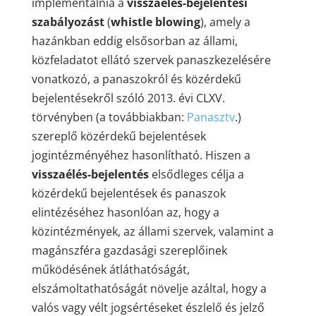
implementálnia a
visszaélés-bejelentési
szabályozást
(
whistle blowing
), amely a
hazánkban eddig elsősorban az állami,
közfeladatot ellátó szervek panaszkezelésére
vonatkozó, a panaszokról és közérdekű
bejelentésekről szóló 2013. évi CLXV.
törvényben (a továbbiakban:
Panasztv
.)
szereplő közérdekű bejelentések
jogintézményéhez hasonlítható. Hiszen a
visszaélés-bejelentés
elsődleges célja a
közérdekű bejelentések és panaszok
elintézéséhez hasonlóan az, hogy a
közintézmények, az állami szervek, valamint a
magánszféra gazdasági szereplőinek
működésének átláthatóságát,
elszámoltathatóságát növelje azáltal, hogy a
valós vagy vélt jogsértéseket észlelő és jelző