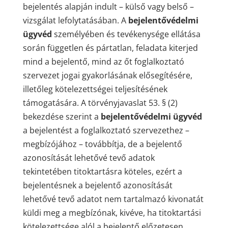
bejelentés alapján indult – külső vagy belső –
vizsgálat lefolytatásában. A
bejelentővédelmi
ügyvéd
személyében és tevékenysége ellátása
során független és pártatlan, feladata kiterjed
mind a bejelentő, mind az őt foglalkoztató
szervezet jogai gyakorlásának elősegítésére,
illetőleg kötelezettségei teljesítésének
támogatására. A törvényjavaslat 53. § (2)
bekezdése szerint a
bejelentővédelmi ügyvéd
a bejelentést a foglalkoztató szervezethez –
megbízójához – továbbítja, de a bejelentő
azonosítását lehetővé tevő adatok
tekintetében titoktartásra köteles, ezért a
bejelentésnek a bejelentő azonosítását
lehetővé tevő adatot nem tartalmazó kivonatát
küldi meg a megbízónak, kivéve, ha titoktartási
kötelezettsége alól a bejelentő előzetesen,