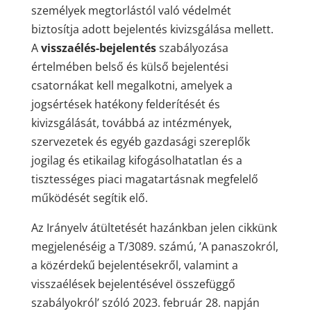
személyek megtorlástól való védelmét
biztosítja adott bejelentés kivizsgálása mellett.
A
visszaélés-bejelentés
szabályozása
értelmében belső és külső bejelentési
csatornákat kell megalkotni, amelyek a
jogsértések hatékony felderítését és
kivizsgálását, továbbá az intézmények,
szervezetek és egyéb gazdasági szereplők
jogilag és etikailag kifogásolhatatlan és a
tisztességes piaci magatartásnak megfelelő
működését segítik elő.
Az Irányelv átültetését hazánkban jelen cikkünk
megjelenéséig a T/3089. számú, ’A panaszokról,
a közérdekű bejelentésekről, valamint a
visszaélések bejelentésével összefüggő
szabályokról’ szóló 2023. február 28. napján