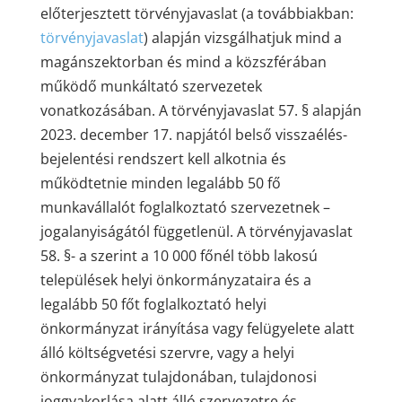
előterjesztett törvényjavaslat (a továbbiakban:
törvényjavaslat
) alapján vizsgálhatjuk mind a
magánszektorban és mind a közszférában
működő munkáltató szervezetek
vonatkozásában. A törvényjavaslat 57. § alapján
2023. december 17. napjától belső visszaélés-
bejelentési rendszert kell alkotnia és
működtetnie minden legalább 50 fő
munkavállalót foglalkoztató szervezetnek –
jogalanyiságától függetlenül. A törvényjavaslat
58. §- a szerint a 10 000 főnél több lakosú
települések helyi önkormányzataira és a
legalább 50 főt foglalkoztató helyi
önkormányzat irányítása vagy felügyelete alatt
álló költségvetési szervre, vagy a helyi
önkormányzat tulajdonában, tulajdonosi
joggyakorlása alatt álló szervezetre és