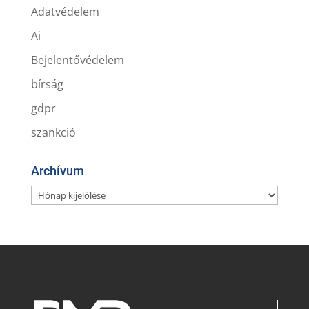
Adatvédelem
Ai
Bejelentővédelem
bírság
gdpr
szankció
Archívum
Archívum