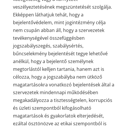
veszélyeztetésének megszüntetését szolgálja.
Ekképpen láthatjuk tehát, hogy a
bejelentővédelem, mint jogintézmény célja
nem csupán abban áll, hogy a szervezetek
tevékenységével összefüggésben
jogszabályszegés, szabálysértés,
bűncselekmény bejelentését tegye lehetővé
anélkül, hogy a bejelentő személynek
megtorlástól kelljen tartania, hanem azt is
célozza, hogy a jogszabályba nem ütköző
magatartásokra vonatkozó bejelentések által a
szervezetek mindennapi működésében
megakadályozza a tisztességtelen, korrupciós
és üzleti szempontból kifogásolható
magatartások és gyakorlatok elterjedését,
ezáltal ösztönözve az etikai szempontból is