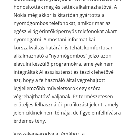
honosították meg és tették alkalmazhatóvá. A
Nokia még akkor is kitartóan gyártotta a
nyomógombos telefonokat, amikor már az
egész világ érintőképernyős telefonokat akart
nyomogatni. A mostani informatikai
korszakváltás határán is tehát, komfortosan
alkalmazható a “nyomógombos” jelző azon
elavulni készülő programokra, amelyek nem
integráltak AI asszisztenst és teszik lehetővé
azt, hogy a felhasználó által végrehajtott
legjellemzőbb műveletsorok egy szóra
végrehajthatóvá váljanak. Ez természetesen
erőteljes felhasználói profilozást jelent, amely
jelen cikknek nem témája, de figyelemfelhívásra
érdemes tény.
Visszakanyarodva a témához, a