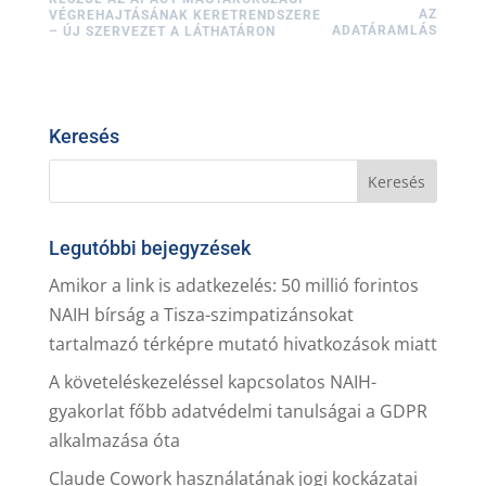
AZ
VÉGREHAJTÁSÁNAK KERETRENDSZERE
ADATÁRAMLÁS
– ÚJ SZERVEZET A LÁTHATÁRON
Keresés
Legutóbbi bejegyzések
Amikor a link is adatkezelés: 50 millió forintos
NAIH bírság a Tisza-szimpatizánsokat
tartalmazó térképre mutató hivatkozások miatt
A követeléskezeléssel kapcsolatos NAIH-
gyakorlat főbb adatvédelmi tanulságai a GDPR
alkalmazása óta
Claude Cowork használatának jogi kockázatai