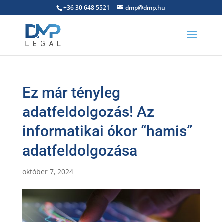
+36 30 648 5521
dmp@dmp.hu
Ez már tényleg
adatfeldolgozás! Az
informatikai ókor “hamis”
adatfeldolgozása
október 7, 2024