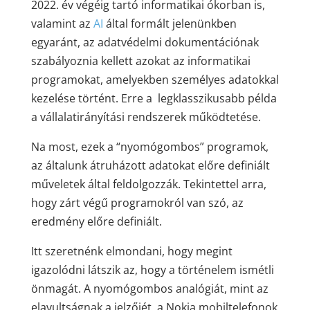
2022. év végéig tartó informatikai ókorban is,
valamint az
AI
által formált jelenünkben
egyaránt, az adatvédelmi dokumentációnak
szabályoznia kellett azokat az informatikai
programokat, amelyekben személyes adatokkal
kezelése történt. Erre a legklasszikusabb példa
a vállalatirányítási rendszerek működtetése.
Na most, ezek a “nyomógombos” programok,
az általunk átruházott adatokat előre definiált
műveletek által feldolgozzák. Tekintettel arra,
hogy zárt végű programokról van szó, az
eredmény előre definiált.
Itt szeretnénk elmondani, hogy megint
igazolódni látszik az, hogy a történelem ismétli
önmagát. A nyomógombos analógiát, mint az
elavultságnak a jelzőjét, a Nokia mobiltelefonok