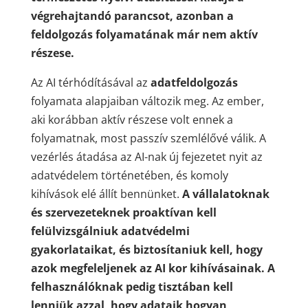
végrehajtandó parancsot, azonban a
feldolgozás folyamatának már nem aktív
részese.
Az AI térhódításával az
adatfeldolgozás
folyamata alapjaiban változik meg. Az ember,
aki korábban aktív részese volt ennek a
folyamatnak, most passzív szemlélővé válik. A
vezérlés átadása az AI-nak új fejezetet nyit az
adatvédelem történetében, és komoly
kihívások elé állít bennünket.
A vállalatoknak
és szervezeteknek proaktívan kell
felülvizsgálniuk adatvédelmi
gyakorlataikat, és biztosítaniuk kell, hogy
azok megfeleljenek az AI kor kihívásainak. A
felhasználóknak pedig tisztában kell
lenniük azzal, hogy adataik hogyan