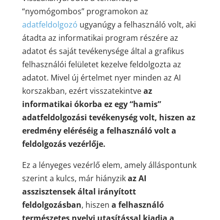
“nyomógombos” programokon az
adatfeldolgozó
ugyanúgy a felhasználó volt, aki
átadta az informatikai program részére az
adatot és saját tevékenysége által a grafikus
felhasználói felületet kezelve feldolgozta az
adatot. Mivel új értelmet nyer minden az AI
korszakban, ezért visszatekintve
az
informatikai ókorba ez egy “hamis”
adatfeldolgozási tevékenység volt, hiszen az
eredmény eléréséig a felhasználó volt a
feldolgozás vezérlője.
Ez a lényeges vezérlő elem, amely álláspontunk
szerint a kulcs, már hiányzik
az AI
asszisztensek által irányított
feldolgozásban
, hiszen
a felhasználó
természetes nyelvi utasítással kiadja a