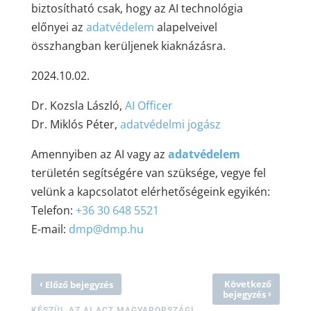
biztosítható csak, hogy az AI technológia
előnyei az
adatvédelem
alapelveivel
összhangban kerüljenek kiaknázásra.
2024.10.02.
Dr. Kozsla László,
AI Officer
Dr. Miklós Péter,
adatvédelmi jogász
Amennyiben az AI vagy az
adatvédelem
területén segítségére van szüksége, vegye fel
velünk a kapcsolatot elérhetőségeink egyikén:
Telefon:
+36 30 648 5521
E-mail:
dmp@dmp.hu
‹
Következő
Előző bejegyzés
›
bejegyzés
KÉSZÜL AZ AI ACT MAGYARORSZÁGI