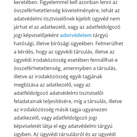
keretében. Figyelemmel kell azonban lenni az
összeférhetetlenség követelményére, tehát az
adatvédelmi tisztviselőnek kijelölt ügyvéd nem
járhat el az adatkezelő, vagy az adatfeldolgozó
jogi képviselőjeként
adatvédelem
tárgyú
hatósági, illetve bírósági ügyekben. Felmerülhet
a kérdés, hogy az ügyvédi társulás, illetve az
ügyvédi irodaközösség esetében fennállhat-e
összeférhetetlenség, amennyiben a társulás,
illetve az irodaközösség egyik tagjának
megbízása az adatkezelő, vagy az
adatfeldolgozó adatvédelmi tisztviselői
feladatainak teljesítésére, míg a társulás, illetve
az irodaközösség másik tagja ugyanezen
adatkezelő, vagy adatfeldolgozó jogi
képviseletét látja el egy adatvédelmi tárgyú
ügyben. Az ügyvédi társulásról és az ügyvédi