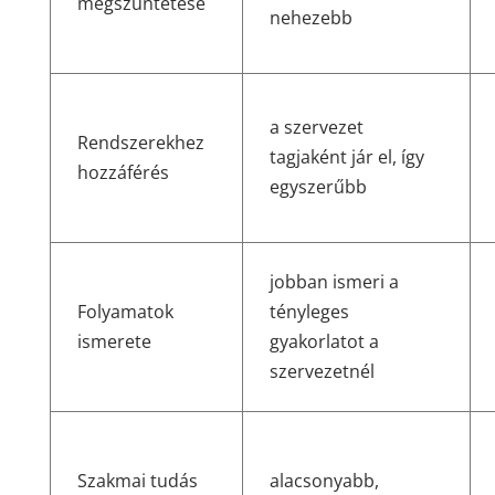
megszüntetése
nehezebb
a szervezet
Rendszerekhez
tagjaként jár el, így
hozzáférés
egyszerűbb
jobban ismeri a
Folyamatok
tényleges
ismerete
gyakorlatot a
szervezetnél
Szakmai tudás
alacsonyabb,