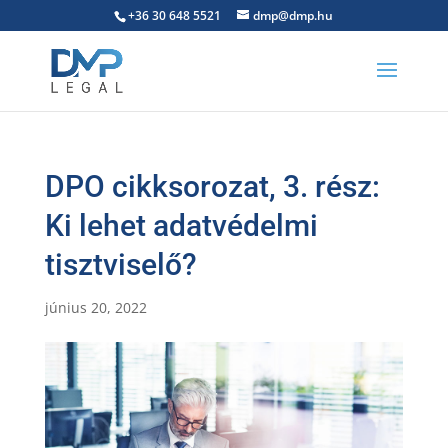
+36 30 648 5521
dmp@dmp.hu
DPO cikksorozat, 3. rész:
Ki lehet adatvédelmi
tisztviselő?
június 20, 2022