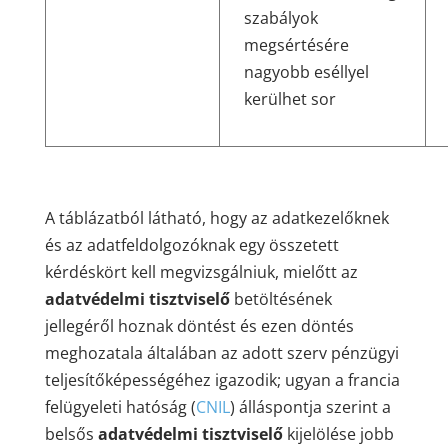
szabályok
megsértésére
nagyobb eséllyel
kerülhet sor
A táblázatból látható, hogy az adatkezelőknek
és az adatfeldolgozóknak egy összetett
kérdéskört kell megvizsgálniuk, mielőtt az
adatvédelmi tisztviselő
betöltésének
jellegéről hoznak döntést és ezen döntés
meghozatala általában az adott szerv pénzügyi
teljesítőképességéhez igazodik; ugyan a francia
felügyeleti hatóság (
CNIL
) álláspontja szerint a
belsős
adatvédelmi tisztviselő
kijelölése jobb