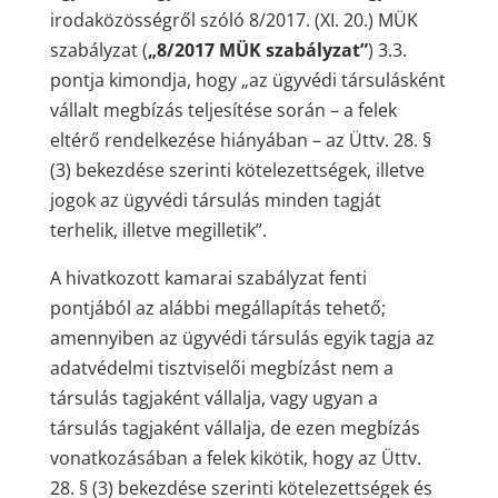
irodaközösségről szóló 8/2017. (XI. 20.) MÜK
szabályzat (
„8/2017 MÜK szabályzat”
) 3.3.
pontja kimondja, hogy „az ügyvédi társulásként
vállalt megbízás teljesítése során – a felek
eltérő rendelkezése hiányában – az Üttv. 28. §
(3) bekezdése szerinti kötelezettségek, illetve
jogok az ügyvédi társulás minden tagját
terhelik, illetve megilletik”.
A hivatkozott kamarai szabályzat fenti
pontjából az alábbi megállapítás tehető;
amennyiben az ügyvédi társulás egyik tagja az
adatvédelmi tisztviselői megbízást nem a
társulás tagjaként vállalja, vagy ugyan a
társulás tagjaként vállalja, de ezen megbízás
vonatkozásában a felek kikötik, hogy az Üttv.
28. § (3) bekezdése szerinti kötelezettségek és