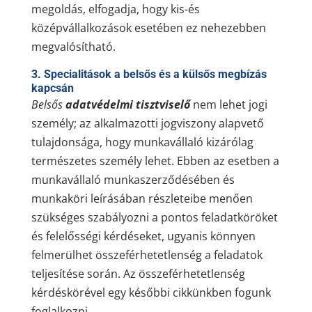
megoldás, elfogadja, hogy kis-és
középvállalkozások esetében ez nehezebben
megvalósítható.
3. Specialitások a belsős és a külsős megbízás
kapcsán
Belsős
adatvédelmi tisztviselő
nem lehet jogi
személy; az alkalmazotti jogviszony alapvető
tulajdonsága, hogy munkavállaló kizárólag
természetes személy lehet. Ebben az esetben a
munkavállaló munkaszerződésében és
munkaköri leírásában részleteibe menően
szükséges szabályozni a pontos feladatköröket
és felelősségi kérdéseket, ugyanis könnyen
felmerülhet összeférhetetlenség a feladatok
teljesítése során. Az összeférhetetlenség
kérdéskörével egy későbbi cikkünkben fogunk
foglalkozni.