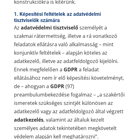
konstrukciókra is kitérünk.
1. Képesítési feltételek az adatvédelmi
tisztviselők számára
Az
adatvédelmi tisztviselő
személyét a
szakmai rátermettség, illetve a rá vonatkozó
feladatok ellátásra való alkalmasság – mint
konjunktív feltételek – alapján köteles az
adatkezelő, illetve az adatfeldolgozó kijelölni.
Ennek megfelelően a
GDPR
a feladat
ellátásához nem ír elő képesítési követelményt,
de – ahogyan a
GDPR
(97)
preambulumbekezdése fogalmaz – „a szakértői
ismeretek szükséges szintjét különösen az
adatkezelő vagy az adatfeldolgozó által végzett
adatkezelés
, valamint az általuk kezelt
személyes adatok tekintetében megkövetelt
védelem alapján kell meghatározni”.