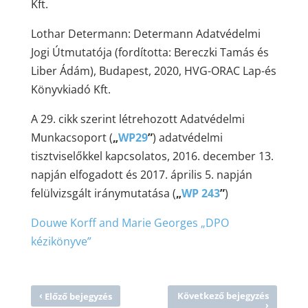
Kft.
Lothar Determann: Determann Adatvédelmi
Jogi Útmutatója (fordította: Bereczki Tamás és
Liber Ádám), Budapest, 2020, HVG-ORAC Lap-és
Könyvkiadó Kft.
A 29. cikk szerint létrehozott Adatvédelmi
Munkacsoport (
„
WP29
”
) adatvédelmi
tisztviselőkkel kapcsolatos, 2016. december 13.
napján elfogadott és 2017. április 5. napján
felülvizsgált iránymutatása (
„
WP 243
”
)
Douwe Korff and Marie Georges „DPO
kézikönyve”
‹
Következő bejegyzés
Előző bejegyzés
›