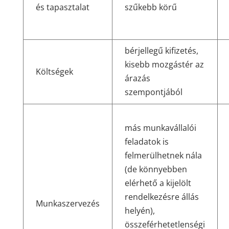
és tapasztalat
szűkebb körű
bérjellegű kifizetés,
kisebb mozgástér az
Költségek
árazás
szempontjából
más munkavállalói
feladatok is
felmerülhetnek nála
(de könnyebben
elérhető a kijelölt
rendelkezésre állás
Munkaszervezés
helyén),
összeférhetetlenségi