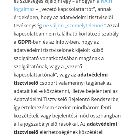
és szükséges kijelölni egy – ahogyan a
NAIH
fogalmaz
– „vezető kapcsolattartót”, annak
érdekében, hogy az adatvédelmi tisztviselői
tevékenység
ne váljon „személytelenné.”
Azzal
kapcsolatban nem található korlátozó szabály
a
GDPR
-ban és az Infotv-ben, hogy az
adatvédelmi tisztviselőnek kijelölt külső
szolgáltató vonatkozásában magának a
szolgáltatónak, vagy a „vezető
kapcsolattartónak”, vagy az
adatvédelmi
tisztviselő
csoport valamennyi tagjának az
adatait kell-e közzétenni, illetve bejelenteni az
Adatvédelmi Tisztviselő Bejelentő Rendszerbe,
így értelmezésem szerint mindhárom fenti
közzétételi, vagy bejelentési mód összhangban
áll a jogszabályi előírásokkal. Az
adatvédelmi
tisztviselő
elérhetőségének közzétételi