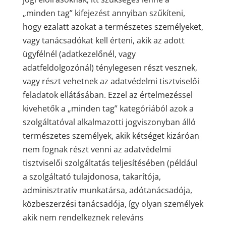
„minden tag” kifejezést annyiban szűkíteni,
hogy ezalatt azokat a természetes személyeket,
vagy tanácsadókat kell érteni, akik az adott
ügyfélnél (adatkezelőnél, vagy
adatfeldolgozónál) ténylegesen részt vesznek,
vagy részt vehetnek az adatvédelmi tisztviselői
feladatok ellátásában. Ezzel az értelmezéssel
kivehetők a „minden tag” kategóriából azok a
szolgáltatóval alkalmazotti jogviszonyban álló
természetes személyek, akik kétséget kizáróan
nem fognak részt venni az adatvédelmi
tisztviselői szolgáltatás teljesítésében (például
a szolgáltató tulajdonosa, takarítója,
adminisztratív munkatársa, adótanácsadója,
közbeszerzési tanácsadója, így olyan személyek
akik nem rendelkeznek releváns