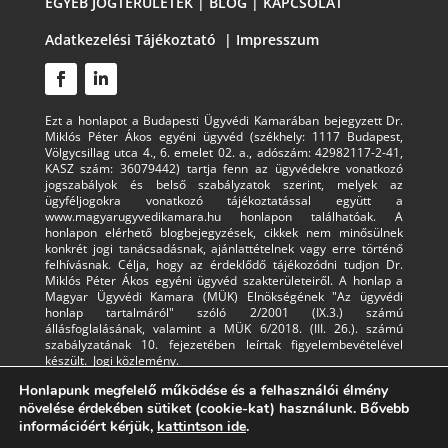
EGYÉB JOGTERÜLETEK
|
BLOG
|
KAPCSOLAT
Adatkezelési Tájékoztató
|
Impresszum
Ezt a honlapot a Budapesti Ügyvédi Kamarában bejegyzett Dr.
Miklós Péter Ákos egyéni ügyvéd (székhely: 1117 Budapest,
Völgycsillag utca 4., 6. emelet 02. a., adószám: 42982117-2-41,
KASZ szám: 36079442) tartja fenn az ügyvédekre vonatkozó
jogszabályok és belső szabályzatok szerint, melyek az
ügyféljogokra vonatkozó tájékoztatással együtt a
www.magyarugyvedikamara.hu honlapon találhatóak. A
honlapon elérhető blogbejegyzések, cikkek nem minősülnek
konkrét jogi tanácsadásnak, ajánlattételnek vagy erre történő
felhívásnak. Célja, hogy az érdeklődő tájékozódni tudjon Dr.
Miklós Péter Ákos egyéni ügyvéd szakterületeiről. A honlap a
Magyar Ügyvédi Kamara (MÜK) Elnökségének "Az ügyvédi
honlap tartalmáról" szóló 2/2001 (IX.3.) számú
állásfoglalásának, valamint a MÜK 6/2018. (III. 26.). számú
szabályzatának 10. fejezetében leírtak figyelembevételével
készült.
Jogi közlemény
.
Honlapunk megfelelő működése és a felhasználói élmény
növelése érdekében sütiket (cookie-kat) használunk. Bővebb
információért kérjük,
kattintson ide
.