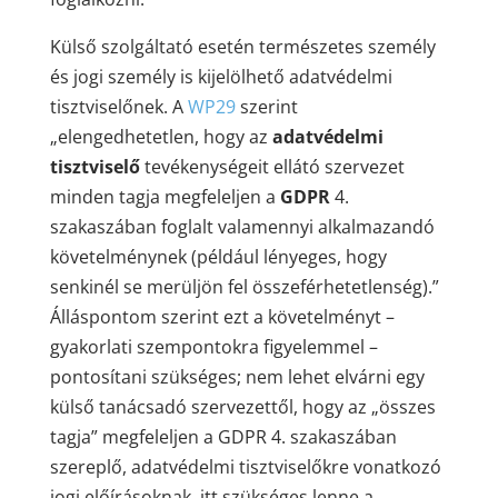
Külső szolgáltató esetén természetes személy
és jogi személy is kijelölhető adatvédelmi
tisztviselőnek. A
WP29
szerint
„elengedhetetlen, hogy az
adatvédelmi
tisztviselő
tevékenységeit ellátó szervezet
minden tagja megfeleljen a
GDPR
4.
szakaszában foglalt valamennyi alkalmazandó
követelménynek (például lényeges, hogy
senkinél se merüljön fel összeférhetetlenség).”
Álláspontom szerint ezt a követelményt –
gyakorlati szempontokra figyelemmel –
pontosítani szükséges; nem lehet elvárni egy
külső tanácsadó szervezettől, hogy az „összes
tagja” megfeleljen a GDPR 4. szakaszában
szereplő, adatvédelmi tisztviselőkre vonatkozó
jogi előírásoknak, itt szükséges lenne a