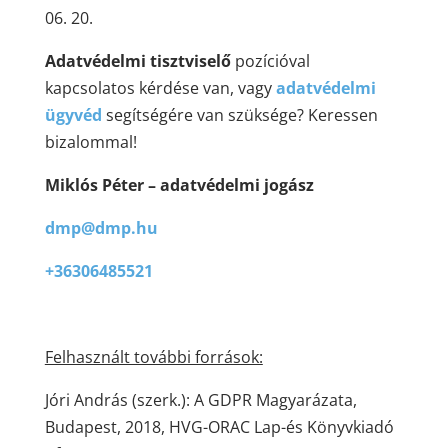
06. 20.
Adatvédelmi tisztviselő
pozícióval
kapcsolatos kérdése van, vagy
adatvédelmi
ügyvéd
segítségére van szüksége? Keressen
bizalommal!
Miklós Péter – adatvédelmi jogász
dmp@dmp.hu
+36306485521
Felhasznált további források:
Jóri András (szerk.): A GDPR Magyarázata,
Budapest, 2018, HVG-ORAC Lap-és Könyvkiadó