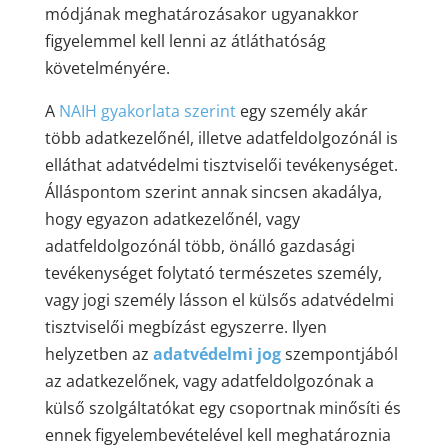
módjának meghatározásakor ugyanakkor
figyelemmel kell lenni az átláthatóság
követelményére.
A
NAIH gyakorlata szerint
egy személy akár
több adatkezelőnél, illetve adatfeldolgozónál is
elláthat adatvédelmi tisztviselői tevékenységet.
Álláspontom szerint annak sincsen akadálya,
hogy egyazon adatkezelőnél, vagy
adatfeldolgozónál több, önálló gazdasági
tevékenységet folytató természetes személy,
vagy jogi személy lásson el külsős adatvédelmi
tisztviselői megbízást egyszerre. Ilyen
helyzetben az
adatvédelmi jog
szempontjából
az adatkezelőnek, vagy adatfeldolgozónak a
külső szolgáltatókat egy csoportnak minősíti és
ennek figyelembevételével kell meghatároznia