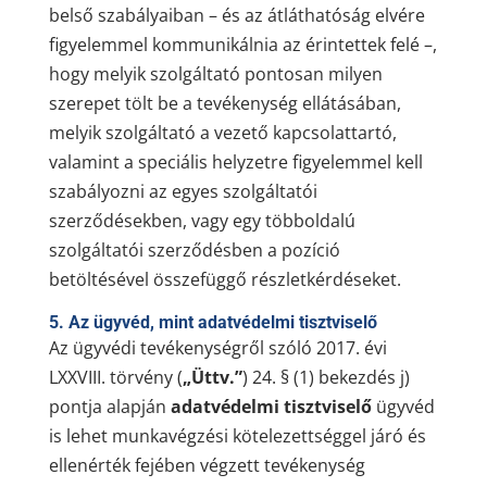
belső szabályaiban – és az átláthatóság elvére
figyelemmel kommunikálnia az érintettek felé –,
hogy melyik szolgáltató pontosan milyen
szerepet tölt be a tevékenység ellátásában,
melyik szolgáltató a vezető kapcsolattartó,
valamint a speciális helyzetre figyelemmel kell
szabályozni az egyes szolgáltatói
szerződésekben, vagy egy többoldalú
szolgáltatói szerződésben a pozíció
betöltésével összefüggő részletkérdéseket.
5. Az ügyvéd, mint adatvédelmi tisztviselő
Az ügyvédi tevékenységről szóló 2017. évi
LXXVIII. törvény (
„Üttv.”
) 24. § (1) bekezdés j)
pontja alapján
adatvédelmi tisztviselő
ügyvéd
is lehet munkavégzési kötelezettséggel járó és
ellenérték fejében végzett tevékenység