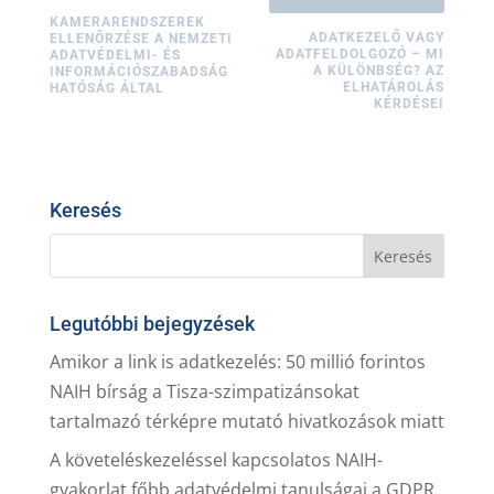
KAMERARENDSZEREK
ADATKEZELŐ VAGY
ELLENŐRZÉSE A NEMZETI
ADATFELDOLGOZÓ – MI
ADATVÉDELMI- ÉS
A KÜLÖNBSÉG? AZ
INFORMÁCIÓSZABADSÁG
ELHATÁROLÁS
HATÓSÁG ÁLTAL
KÉRDÉSEI
Keresés
Legutóbbi bejegyzések
Amikor a link is adatkezelés: 50 millió forintos
NAIH bírság a Tisza-szimpatizánsokat
tartalmazó térképre mutató hivatkozások miatt
A követeléskezeléssel kapcsolatos NAIH-
gyakorlat főbb adatvédelmi tanulságai a GDPR