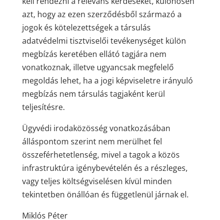
kell rendezni a releváns kérdéseket, különösen
azt, hogy az ezen szerződésből származó a
jogok és kötelezettségek a társulás
adatvédelmi tisztviselői tevékenységet külön
megbízás keretében ellátó tagjára nem
vonatkoznak, illetve ugyancsak megfelelő
megoldás lehet, ha a jogi képviseletre irányuló
megbízás nem társulás tagjaként kerül
teljesítésre.
Ügyvédi irodaközösség vonatkozásában
álláspontom szerint nem merülhet fel
összeférhetetlenség, mivel a tagok a közös
infrastruktúra igénybevételén és a részleges,
vagy teljes költségviselésen kívül minden
tekintetben önállóan és függetlenül járnak el.
Miklós Péter