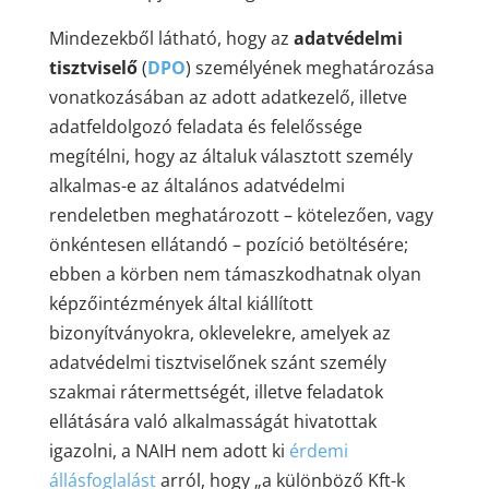
Mindezekből látható, hogy az
adatvédelmi
tisztviselő
(
DPO
) személyének meghatározása
vonatkozásában az adott adatkezelő, illetve
adatfeldolgozó feladata és felelőssége
megítélni, hogy az általuk választott személy
alkalmas-e az általános adatvédelmi
rendeletben meghatározott – kötelezően, vagy
önkéntesen ellátandó – pozíció betöltésére;
ebben a körben nem támaszkodhatnak olyan
képzőintézmények által kiállított
bizonyítványokra, oklevelekre, amelyek az
adatvédelmi tisztviselőnek szánt személy
szakmai rátermettségét, illetve feladatok
ellátására való alkalmasságát hivatottak
igazolni, a NAIH nem adott ki
érdemi
állásfoglalást
arról, hogy „a különböző Kft-k