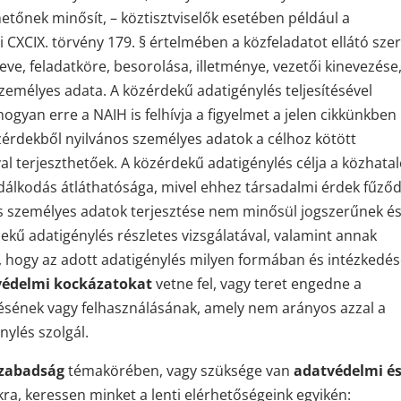
őnek minősít, – köztisztviselők esetében például a
vi CXCIX. törvény 179. § értelmében a közfeladatot ellátó sze
ve, feladatköre, besorolása, illetménye, vezetői kinevezése,
zemélyes adata. A közérdekű adatigénylés teljesítésével
yan erre a NAIH is felhívja a figyelmet a jelen cikkünkben
özérdekből nyilvános személyes adatok a célhoz kötött
val terjeszthetőek. A közérdekű adatigénylés célja a közhat
álkodás átláthatósága, mivel ehhez társadalmi érdek fűződ
nos személyes adatok terjesztése nem minősül jogszerűnek és
kű adatigénylés részletes vizsgálatával, valamint annak
, hogy az adott adatigénylés milyen formában és intézkedé
védelmi kockázatokat
vetne fel, vagy teret engedne a
ztésének vagy felhasználásának, amely nem arányos azzal a
ylés szolgál.
szabadság
témakörében, vagy szüksége van
adatvédelmi é
ra, keressen minket a lenti elérhetőségeink egyikén: