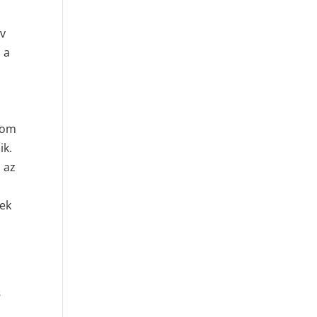
rv
 a
alom
ik.
 az
sek
s