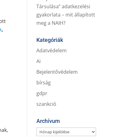
Társulása” adatkezelési
gyakorlata – mit állapított
ott
meg a NAIH?
m
,
Kategóriák
Adatvédelem
Ai
Bejelentővédelem
bírság
gdpr
szankció
Archívum
nak,
Archívum