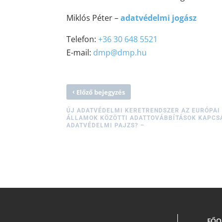
Miklós Péter –
adatvédelmi jogász
Telefon:
+36 30 648 5521
E-mail:
dmp@dmp.hu
‹
Előző bejegyzés
ÚJ ADATVÉDELMI KERETRENDSZER AZ EURÓPAI 
ÁLLAMOK KÖZÖTTI ADATTOVÁBBÍTÁSOK KAPCSÁ
ADATVÉDELMI PAJZS? –
FŐO