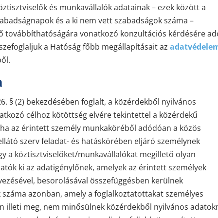
öztisztviselők és munkavállalók adatainak – ezek között a
szabadságnapok és a ki nem vett szabadságok száma –
ő továbbíthatóságára vonatkozó konzultációs kérdésére ad
sszefoglaljuk a Hatóság főbb megállapításait az
adatvédele
ől.
a
26. § (2) bekezdésében foglalt, a közérdekből nyilvános
tkozó célhoz kötöttség elvére tekintettel a közérdekű
s, ha az érintett személy munkaköréből adódóan a közös
llátó szerv feladat- és hatáskörében eljáró személynek
gy a köztisztviselőket/munkavállalókat megillető olyan
ók ki az adatigénylőnek, amelyek az érintett személyek
nevezésével, besorolásával összefüggésben kerülnek
 száma azonban, amely a foglalkoztatottakat személyes
n illeti meg, nem minősülnek közérdekből nyilvános adatok