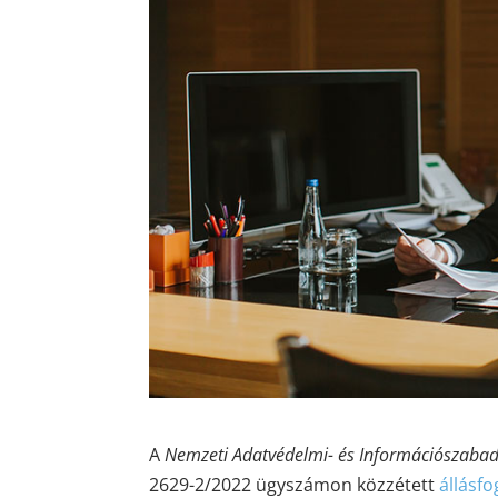
A
Nemzeti Adatvédelmi- és Információszaba
2629-2/2022 ügyszámon közzétett
állásf