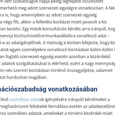
m vett szabadságok napja pedig legfeljebb összesített
ismerhető meg adott szervezeti egységre vonatkozóan. A NA
arra is, hogy amennyiben az adott szervezeti egység
gy főt, akkor a felfedési kockázat miatt javasolt a kis
n kezelni. Egy másik konzultációs kérdés arra irányult, ho
mennyi köztisztviselőre/munkavállalóra vonatkozó adat –
ó-e az adatigénylőnek. A Hatóság e körben kifejezte, hogy ki
adatok egyes személyekre vonatkozó bontásban külön-külön 
an foglaló szervezeti egység esetén azonban a közérdekű
t adatok szolgáltatásával is elérhető, ezért a nagy mennyisé
lön név szerinti bontásban történő összegyűjtése, valamint
zatot hordozhat magában.
ormációszabadság vonatkozásában
 lévő
személyes adat
ok igénylésére irányuló kérelmeket a
eghatározott feltételek fennállása esetén az adatkezelőne
lvános személyes adatok, amelyeket a törvény közérdek miatt