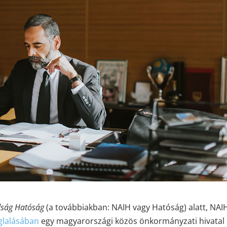
dság Hatóság
(a továbbiakban: NAIH vagy Hatóság) alatt, NAI
oglalásában
egy magyarországi közös önkormányzati hivatal