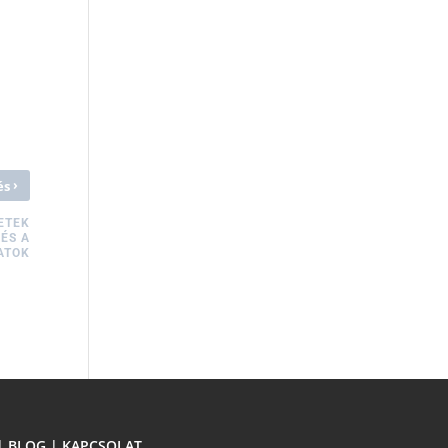
›
és
ETEK
ÉS A
ATOK
|
BLOG
|
KAPCSOLAT