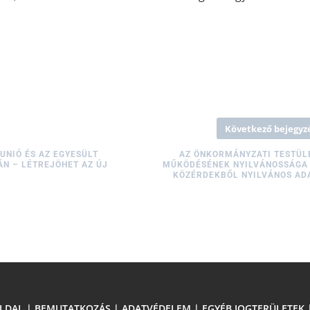
Következő bejegyz
UNIÓ ÉS AZ EGYESÜLT
AZ ÖNKORMÁNYZATI TESTÜL
N – LÉTREJÖHET AZ ÚJ
MŰKÖDÉSÉNEK NYILVÁNOSSÁGA 
KÖZÉRDEKBŐL NYILVÁNOS AD
LDAL
|
BEMUTATKOZÁS
|
ADATVÉDELEM
|
EGYÉB JOGTERÜLETEK