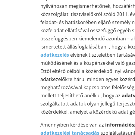
nyilvánosan megismerhetőnek, hozzáférhet
közszolgálati tisztviselőkről szóló 2011. é
feladat- és hatáskörében eljáró személy ne
közfeladat ellátásával összefüggő egyéb s
összefüggésben kiemelendő azonban – ahog
ismertetett állásfoglalásában -, hogy a k
adatkezelés
elvének tiszteletben tartásá
működésének és a közpénzekkel való gazd
Ettől eltérő célból a közérdekből nyilvá
adatkezelőkre hárul minden egyes közérde
meghatározásával kapcsolatos felelősség
mellett teljesíthető anélkül, hogy az
adat
szolgáltatott adatok olyan jellegű terjes
közérdekkel, amelyet a közérdekű adatigén
Amennyiben kérdése van az
információ
adatkezelési tanácsadás
szolgáltatásunk