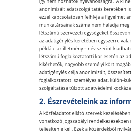
így nem hozhatók nyilvánosságra. A ki ne
anonimizált adatszolgáltatás keretében 
ezzel kapcsolatosan felhívja a figyelmet 
munkatársainak száma nem haladja meg a né
létszámú szervezeti egységeket összevonta
az adatigénylés keretében egyszerre vala
például az illetmény – név szerint kiadhat
létszámú foglalkoztatotti kör esetén az 
kikérhetők, nagyobb személyi kört magáb
adatigénylés célja anonimizált, összesítet
foglalkoztatotti személyes adat, külön-kü
szolgáltatása túlzott adatvédelmi kocká
2. Észrevételeink az inf
A közfeladatot ellátó szervek kezelésében
vonatkozó jogszabályi rendelkezésekben m
teljesítenie kell. Ezek a közérdekből nyi