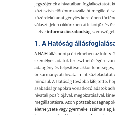
jegyzőjének a hivatalban foglalkoztatott k
köztisztviselőt/munkavállalót megillető 
közérdekű adatigénylés keretében történ
választ. Jelen cikkünkben áttekintjük és ö
illetve
információszabadság
szemszögéb
1. A Hatóság állásfoglalás
A NAIH álláspontja értelmében az Infotv. 
személyes adatok terjeszthetőségére vona
adatigénylés teljesítése akkor lehetsége
önkormányzati hivatal mint közfeladatot e
minősül. A Hatóság továbbá kifejtette, ho
szabadságnapokra vonatkozó adatok adhat
hivatali pozíciójával, megbízatásával, ki
megállapításra. Azon pótszabadságnapok
élethelyzete vagy gyermekei száma alapjá