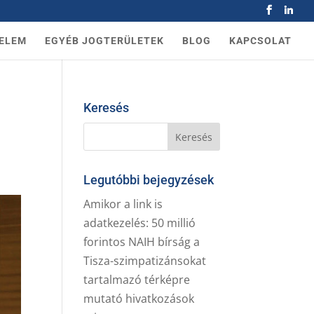
ELEM
EGYÉB JOGTERÜLETEK
BLOG
KAPCSOLAT
Keresés
a
Legutóbbi bejegyzések
Amikor a link is
adatkezelés: 50 millió
forintos NAIH bírság a
Tisza-szimpatizánsokat
tartalmazó térképre
mutató hivatkozások