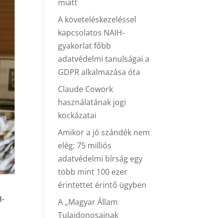
miatt
A követeléskezeléssel
kapcsolatos NAIH-
gyakorlat főbb
adatvédelmi tanulságai a
GDPR alkalmazása óta
Claude Cowork
használatának jogi
kockázatai
Amikor a jó szándék nem
elég: 75 milliós
adatvédelmi bírság egy
több mint 100 ezer
érintettet érintő ügyben
H-
A „Magyar Állam
Tulajdonosainak