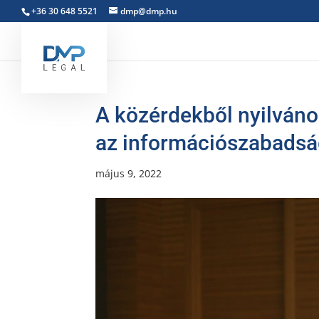
+36 30 648 5521
dmp@dmp.hu
A közérdekből nyilváno
az információszabadsá
május 9, 2022