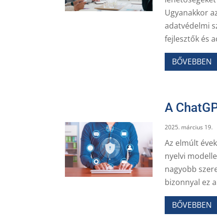
Ugyanakkor az
adatvédelmi sz
fejlesztők és 
BŐVEBBEN
A ChatGP
2025. március 19.
Az elmúlt évek
nyelvi modell
nagyobb szere
bizonnyal ez 
BŐVEBBEN