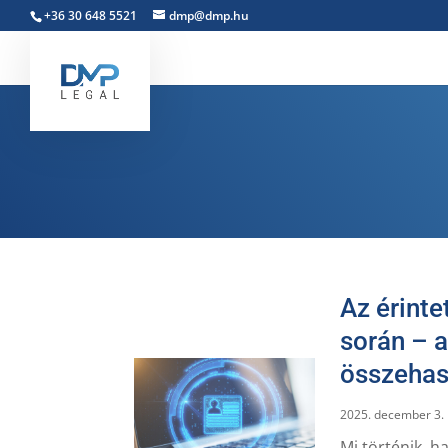
+36 30 648 5521
dmp@dmp.hu
Az érinte
során – a
összehas
2025. december 3.
Mi történik, h