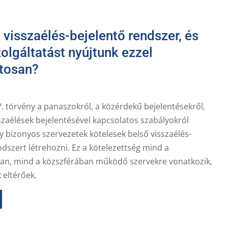
a visszaélés-bejelentő rendszer, és
olgáltatást nyújtunk ezzel
tosan?
V. törvény a panaszokról, a közérdekű bejelentésekről,
szaélések bejelentésével kapcsolatos szabályokról
 bizonyos szervezetek kötelesek belső visszaélés-
ndszert létrehozni. Ez a kötelezettség mind a
n, mind a közszférában működő szervekre vonatkozik,
 eltérőek.