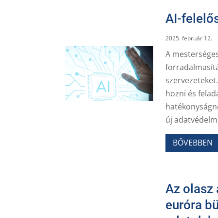
AI-felel
2025. február 12.
A mesterséges
forradalmasítá
szervezeteket.
hozni és felad
hatékonyságn
új adatvédelmi 
BŐVEBBEN
Az olasz
euróra b