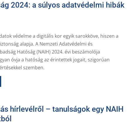
ság 2024: a súlyos adatvédelmi hibák
atok védelme a digitális kor egyik sarokköve, hiszen a
biztonság alapja. A Nemzeti Adatvédelmi és
badság Hatóság (NAIH) 2024. évi beszámolója
yan óvja a hatóság az érintettek jogait, szigorúan
sértésekkel szemben.
ás hírlevélről – tanulságok egy NAIH
tból