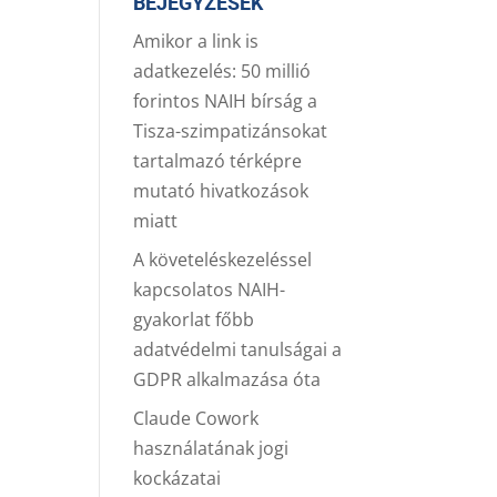
BEJEGYZÉSEK
Amikor a link is
adatkezelés: 50 millió
forintos NAIH bírság a
Tisza-szimpatizánsokat
tartalmazó térképre
mutató hivatkozások
miatt
A követeléskezeléssel
kapcsolatos NAIH-
gyakorlat főbb
adatvédelmi tanulságai a
GDPR alkalmazása óta
Claude Cowork
használatának jogi
kockázatai