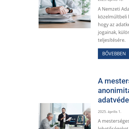
A Nemzeti Ada
közelmúltbeli 
hogy az adatke
jogainak, külö
teljesítésére.
BŐVEBBEN
A mester
anonimit
adatvéde
2025. április 1.
A mesterséges 
lehetőségeket 