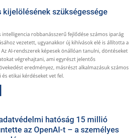
ős kijelölésének szükségessége
 intelligencia robbanásszerű fejlődése számos iparág
sához vezetett, ugyanakkor új kihívások elé is állította a
 Az AI-rendszerek képesek önállóan tanulni, döntéseket
atokat végrehajtani, ami egyrészt jelentős
övekedést eredményez, másrészt alkalmazásuk számos
és etikai kérdéseket vet fel.
 adatvédelmi hatóság 15 millió
üntette az OpenAI-t – a személyes