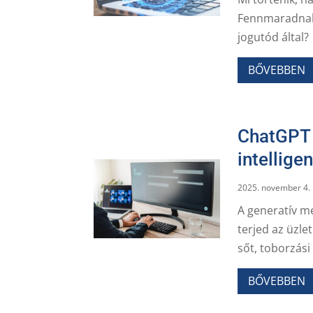
Fennmaradnak-e
jogutód által?
BŐVEBBEN
ChatGPT 
intellige
2025. november 4.
A generatív m
terjed az üzle
sőt, toborzási
BŐVEBBEN