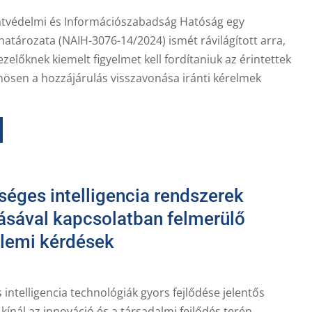
tvédelmi és Információszabadság Hatóság egy
határozata (NAIH-3076-14/2024) ismét rávilágított arra,
zelőknek kiemelt figyelmet kell fordítaniuk az érintettek
nösen a hozzájárulás visszavonása iránti kérelmek
séges intelligencia rendszerek
ásával kapcsolatban felmerülő
lemi kérdések
intelligencia technológiák gyors fejlődése jelentős
kínál az innováció és a társadalmi fejlődés terén.