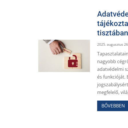
Adatvéde
tájékozta
tisztában
2025. augusztus 26
Tapasztalatain
nagyobb cégrő
adatvédelmi sz
és funkcióját
jogszabálysér
megfelelő, vil
BŐVEBBEN