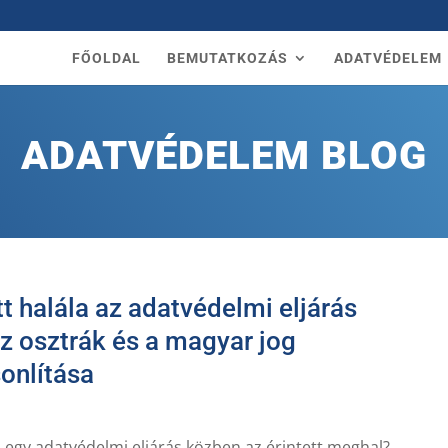
FŐOLDAL
BEMUTATKOZÁS
ADATVÉDELEM
ADATVÉDELEM BLOG
tt halála az adatvédelmi eljárás
z osztrák és a magyar jog
onlítása
a egy adatvédelmi eljárás közben az érintett meghal?