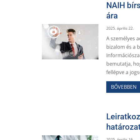
NAIH bír
ára
2025. április 22.
A személyes ad
bizalom és a 
Információsza
bemutatja, hog
fellépve a jog
BŐVEBBEN
Leiratkoz
határoza
2025. április 16.