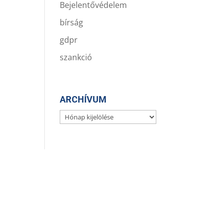
Bejelentővédelem
bírság
gdpr
szankció
ARCHÍVUM
Archívum