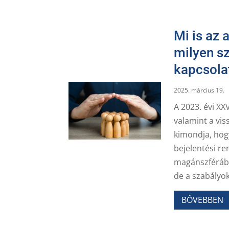
Mi is az 
milyen sz
kapcsola
2025. március 19.
A 2023. évi XX
valamint a vis
kimondja, hogy
bejelentési re
magánszférába
de a szabályok
BŐVEBBEN